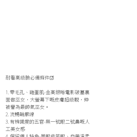
耐看高級臉必備條件☑️
1. 零毛孔、雞蛋肌-金高銀喺電影破墓裏
面做巫女，大螢幕下嘅皮膚超級靚，仲
被譽為最帥氣巫女。
2. 流暢輪廓線
3. 有辨識度的五官-無一號眼二號鼻嘅人
工美女感
4. 保留個人特色-單眼皮笑眼、自帶溫柔