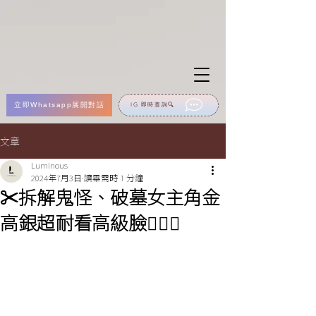
立即Whatsapp展開對話
IG 即時查詢🔍
文章
Luminous
2024年7月3日
讀畢需時 1 分鐘
✂️拆解鬼怪、破墓女主角金
高銀超耐看高級臉🧏🏻‍♀️