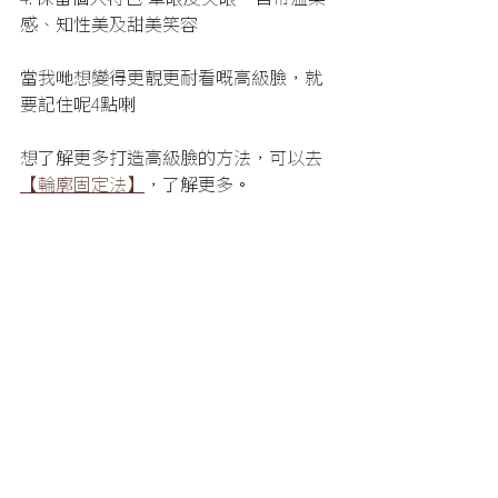
感、知性美及甜美笑容
當我哋想變得更靚更耐看嘅高級臉，就
要記住呢4點喇
想了解更多打造高級臉的方法，可以去
【輪廓固定法】
，了解更多。