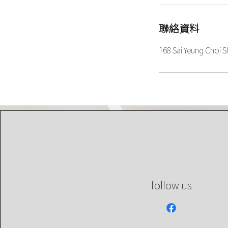
聯絡資料
168 Sai Yeung Choi 
follow us