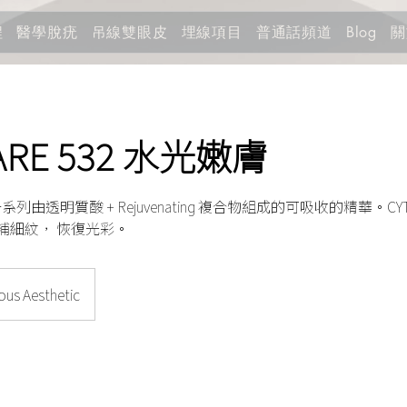
程
醫學脫疣
吊線雙眼皮
埋線項目
普通話頻道
關
Blog
ARE 532 水光嫩膚
 是一系列由透明質酸 + Rejuvenating 複合物組成的可吸收的精華。CYT
補細紋， 恢復光彩。
us Aesthetic