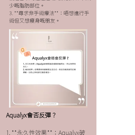
少嘅脂肪部位。
3. **尋求非手術療法**：唔想進行手
術但又想瘦身嘅朋友。
Aqualyx會否反彈？​
1. **永久性效果**：Aqualyx破