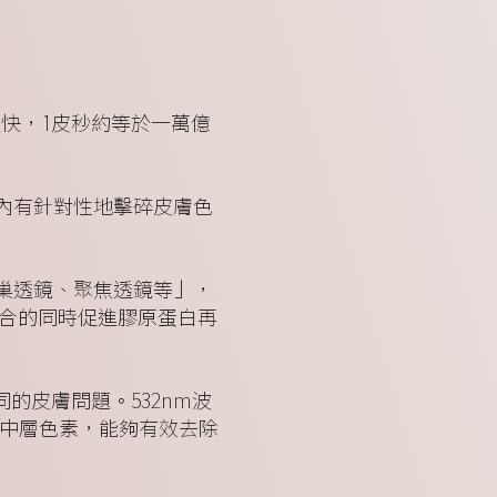
速度極快，1皮秒約等於一萬億
內有針對性地擊碎皮膚色
巢透鏡、聚焦透鏡等」，
合的同時促進膠原蛋白再
同的皮膚問題。532nm波
膚中層色素，能夠有效去除