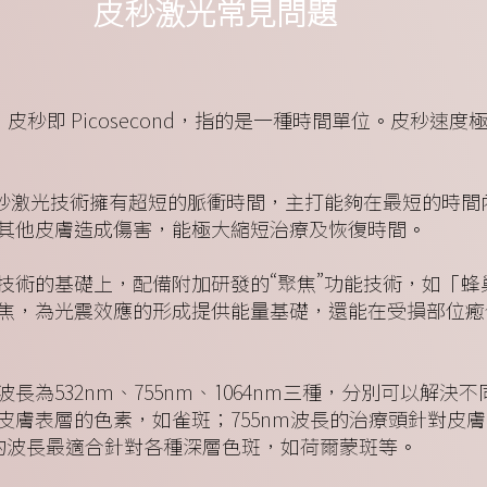
皮秒激光常見問題
ser，皮秒即 Picosecond，指的是一種時間單位。皮秒
皮秒激光技術擁有超短的脈衝時間，主打能夠在最短的時間
其他皮膚造成傷害，能極大縮短治療及恢復時間。
技術的基礎上，配備附加研發的“聚焦”功能技術，如「蜂
焦，為光震效應的形成提供能量基礎，還能在受損部位癒
為532nm、755nm、1064nm三種，分別可以解決不
皮膚表層的色素，如雀斑；755nm波長的治療頭針對皮
m的波長最適合針對各種深層色斑，如荷爾蒙斑等。