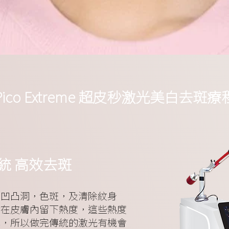
Pico Extreme 超皮秒激光美白去斑療
統 高效去斑
膚凹凸洞，色斑，及清除紋身
會在皮膚內留下熱度，這些熱度
彈，所以做完傳統的激光有機會