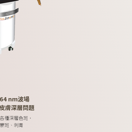
064 nm波場
皮膚深層問題
各種深層色斑，
蒙斑、刺青