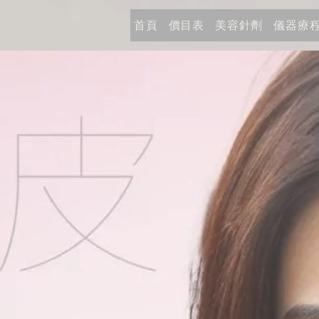
首頁
價目表
美容針劑
儀器療