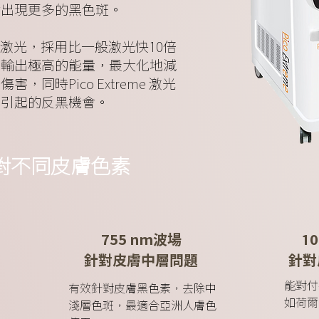
會出現更多的黑色斑。
超越傳統激光，採用比一般激光快10倍
內輸出極高的能量，最大化地減
同時Pico Extreme 激光
而引起的反黑機會。
針對不同皮膚色素
755 nm波場
1
針對皮膚中層問題
針對
能對付
有效針對皮膚黑色素，去除中
如荷爾
淺層色斑，最適合亞洲人膚色