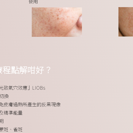
使用
斑療程點解咁好？
致氣穴效應」LIOBs
由切換
避免皮膚過熱所產生的反黑現像
及精準能量
期
蒙斑、雀斑