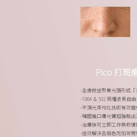
Pico 打
-全像微速聚焦光頭形成「光
-1064 ＆ 532 兩種波長自
-平頂光束均化技術有效
-韓國進口導光臂超強輸出
-治療後可立即工作無修復
-速效解決各類色斑如荷爾