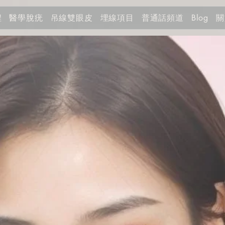
程
醫學脫疣
吊線雙眼皮
埋線項目
普通話頻道
關
Blog