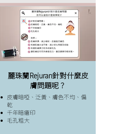
麗珠蘭Rejuran針對什麼皮
膚問題呢？
皮膚暗啞、泛黃、膚色不均、偏
乾
千年暗瘡印
毛孔粗大