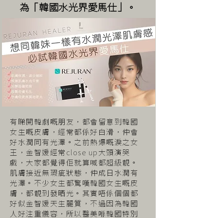
為「韓國水光界愛馬仕」。
有睇開韓劇嘅朋友，都會留意到韓國
女生嘅皮膚，經常都係好白滑，仲會
好水潤同有光澤。之前熱爆嘅淚之女
王，金智媛經常close up大頭演哭
戲，大家都覺得佢就算喊都超級靚。
肌膚接近無瑕疵狀態，仲成日水潤有
光澤。不少女生都驚嘆韓國女生嘅皮
膚，都靚到發晒光。其實唔係個個都
好似金智媛天生麗質，不過因為韓國
人好注重儀容，所以醫美喺韓國特別