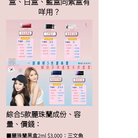
盒、白盒、藍盒同紫盒有
咩用？
綜合5款麗珠蘭成份、容
量、價錢：
⬛️麗珠蘭黑盒2ml $3,000：三文魚