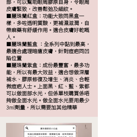
部，可以幫助眼周膠原自身，令眼周
皮膚緊致，改善鬆弛及細紋。
🟥麗珠蘭紅盒：功能大致同黑盒一
樣，多咗透明質酸，更補濕滋潤，自
帶麻藥有舒緩作用。適合皮膚好乾嘅
人。
🟦麗珠蘭藍盒 ：全系列中黏到最高，
最適合處理暗瘡皮膚，針對痘疤同凹
陷位置
🟪麗珠蘭紫盒：成份最豐富，最多功
能，所以有最大效益，適合想做深層
補水、膠原修復及增生、消炎、合輕
微痘疤人士。上面黑、紅、藍、紫都
可以做面部水光，但係單枝購買係唔
夠做全面水光。做全面水光要用最少
3ml劑量，所以需要加其他精華