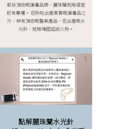
都係頂級嘅護膚品牌，麗珠蘭就喺裡面
設有專櫃。 佢除咗出產高質嘅護膚品之
外，仲有頂級嘅醫美產品，佢出產嘅水
光針，就喺韓國超級火熱。
點解麗珠蘭水光針