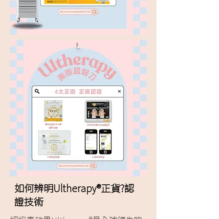
如何辨明Ultherapy®正貨?認
證技術