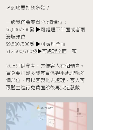
📌到底要打幾多發？
一般我們會簡單分3個價位：
$6,000/300發 ▶️可處理下半面或者兩
邊臉頰位
$9,500/500發 ▶️可處理全面
$12,600/700發▶️可處理全面＋頸
以上只供參考，方便客人有個預算。
實際要打幾多發其實係視乎處理幾多
個部位，可以客製化去處理，客人可
跟醫生進行免費面診後再決定發數