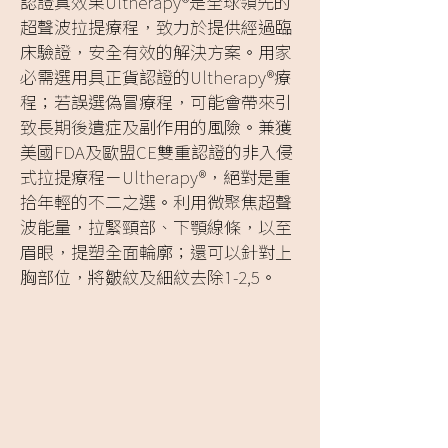
認證真效果Ultherapy®是全球領先的
超聲波拉提療程，致力於提供經過臨
床驗證，安全有效的解決方案。用家
必需選用具正貨認證的Ultherapy®療
程；若誤選偽冒療程，可能會帶來引
致長期後遺症及副作用的風險。兼獲
美國FDA及歐盟CE雙重認證的非入侵
式拉提療程－Ultherapy®，絕對是重
拾年輕的不二之選。利用微聚焦超聲
波能量，拉緊頸部、下顎線條，以至
眉眼，提塑全面輪廓；還可以針對上
胸部位，將皺紋及細紋去除1-2,5。