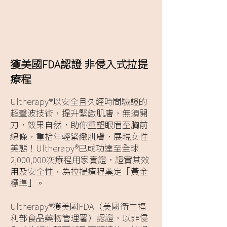
獲美國FDA認證 非侵入式拉提
療程
Ultherapy®以安全且久經時間驗證的
超聲波技術，提升緊緻肌膚，無須開
刀，效果自然，助你重塑眼眉至胸前
線條，重拾年輕緊緻肌膚，展現女性
美態！Ultherapy®已成功達至全球
2,000,000次療程用家實證，證實其效
用及安全性，為拉提療程奠定「黃金
標準」。
Ultherapy®獲美國FDA（美國衛生福
利部食品藥物管理署）認證，以非侵