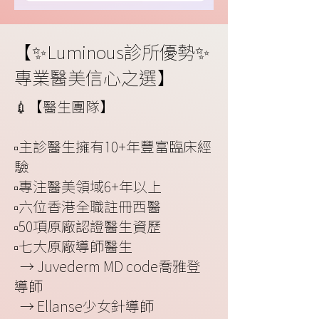
【✨Luminous診所優勢✨
專業醫美信心之選】
💉【醫生團隊】
▫️主診醫生擁有10+年豐富臨床經
驗
▫️專注醫美領域6+年以上
▫️六位香港全職註冊西醫
▫️50項原廠認證醫生資歷
▫️七大原廠導師醫生
→ Juvederm MD code喬雅登
導師
→ Ellanse少女針導師