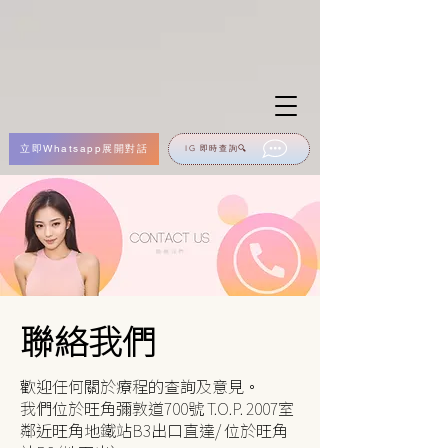
立即Whatsapp展開對話
IG 即時查詢🔍
聯絡我們
歡迎任何關於療程的查詢及意見。
我們位於旺角彌敦道700號 T.O.P. 2007室
鄰近旺角地鐵站B3出口直達/ 位於旺角