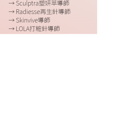
→ Sculptra塑妍萃導師
→ Radiesse再生針導師
→ Skinvive導師
→ LOLA打粧針導師
→ Belotero 彩虹針導師
🏆【原廠認證殊榮】
✔️ HArmonyca美神針連續2年十
大最高銷量
✔️Botox連續2年十大最高銷量
✔️SKINVIVE十大最高銷量
✔️APTOS STAR 2025
✔️Ellanse少女針傑出銷售醫大獎
✔️Merz Portfolio Gold Award
(Ultherapy Xenomin Belotero
Radiesse)