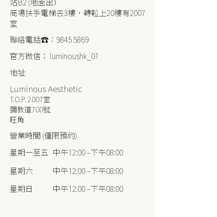
站B2 (地面出）
​商場扶手電梯去3樓，轉𨋢上20樓有2007
室
​聯絡電話☎️：9845 5869
​官方微信： luminoushk_01
地址
Luminous Aesthetic
T.O.P. 2007室
彌敦道700號
旺角
營業時間 (僅限預約)
星期一至五
中午12:00 –下午08:00
星期六
中午12:00 –下午08:00
星期日
中午12:00 –下午08:00