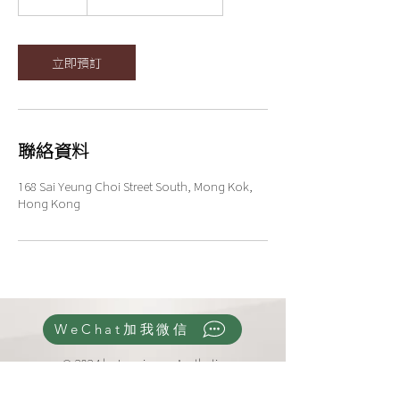
0
分
鐘
立即預訂
聯絡資料
168 Sai Yeung Choi Street South, Mong Kok,
Hong Kong
WeChat加我微信
© 2024 by Luminous Aesthetic