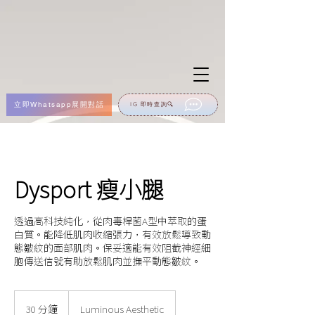
立即Whatsapp展開對話
IG 即時查詢🔍
Dysport 瘦小腿
透過高科技純化，從肉毒桿菌A型中萃取的蛋
白質。能降低肌肉收縮張力，有效放鬆導致動
態皺紋的面部肌肉。保妥適能有效阻截神經細
胞傳送信號有助放鬆肌肉並撫平動態皺紋。
30 分鐘
3
Luminous Aesthetic