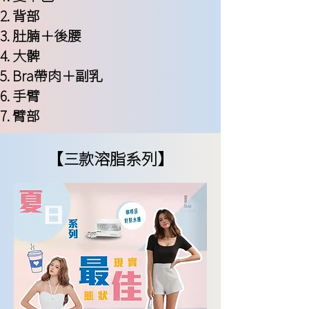
背部
肚腩＋後腰
大髀
Bra帶肉＋副乳
手臂
​臂部
【
溶脂系列】
三款