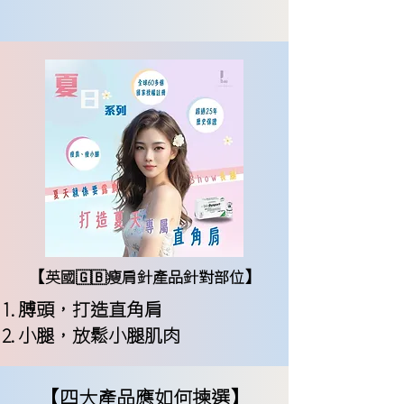
【
】
英國🇬🇧瘦肩針產品針對部位
​膊頭，打造直角肩
​小腿，放鬆小腿肌肉
【
】
四大產品應如何揀選